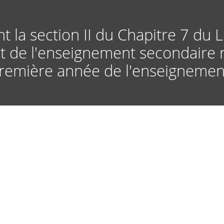
Aller
au
contenu
t la section II du Chapitre 7 du
principal
 de l'enseignement secondaire re
 première année de l'enseignemen