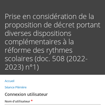
Aller
au
contenu
Prise en considération de la
principal
proposition de décret portant
diverses dispositions
complémentaires à la
réforme des rythmes
scolaires (doc. 508 (2022-
2023) n°1)
Accueil
Fil
d'Ariane
Séance Plénière
Connexion utilisateur
Nom d'utilisateur