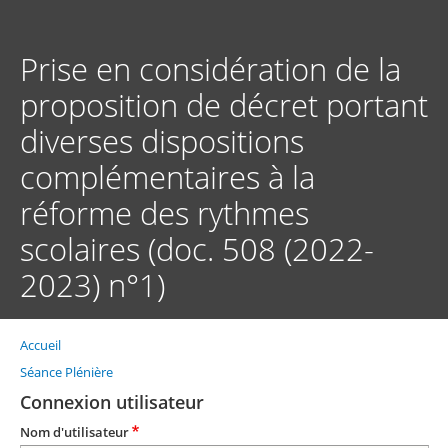
Aller
au
contenu
Prise en considération de la
principal
proposition de décret portant
diverses dispositions
complémentaires à la
réforme des rythmes
scolaires (doc. 508 (2022-
2023) n°1)
Accueil
Fil
d'Ariane
Séance Plénière
Connexion utilisateur
Nom d'utilisateur