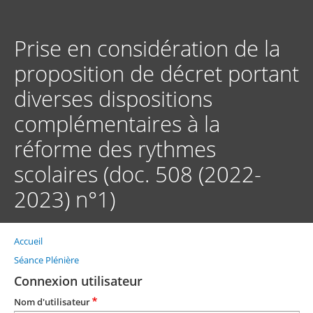
Aller
au
contenu
Prise en considération de la
principal
proposition de décret portant
diverses dispositions
complémentaires à la
réforme des rythmes
scolaires (doc. 508 (2022-
2023) n°1)
Accueil
Fil
d'Ariane
Séance Plénière
Connexion utilisateur
Nom d'utilisateur