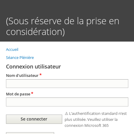
Aller
au
contenu
(Sous réserve de la prise en
principal
considération)
Accueil
Fil
d'Ariane
Séance Plénière
Connexion utilisateur
Nom d'utilisateur
Mot de passe
⚠️ L’authentification standard n’est
plus utilisée. Veuillez utiliser la
connexion Microsoft 365