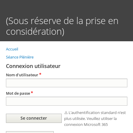
Aller
au
contenu
(Sous réserve de la prise en
principal
considération)
Accueil
Fil
d'Ariane
Séance Plénière
Connexion utilisateur
Nom d'utilisateur
Mot de passe
⚠️ L’authentification standard n’est
plus utilisée. Veuillez utiliser la
connexion Microsoft 365