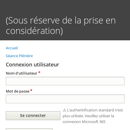
Aller
au
contenu
(Sous réserve de la prise en
principal
considération)
Accueil
Fil
d'Ariane
Séance Plénière
Connexion utilisateur
Nom d'utilisateur
Mot de passe
⚠️ L’authentification standard n’est
plus utilisée. Veuillez utiliser la
connexion Microsoft 365