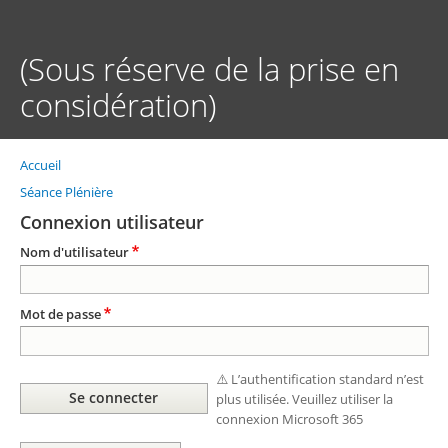
Aller
au
contenu
(Sous réserve de la prise en
principal
considération)
Accueil
Fil
d'Ariane
Séance Plénière
Connexion utilisateur
Nom d'utilisateur
Mot de passe
⚠️ L’authentification standard n’est
plus utilisée. Veuillez utiliser la
connexion Microsoft 365