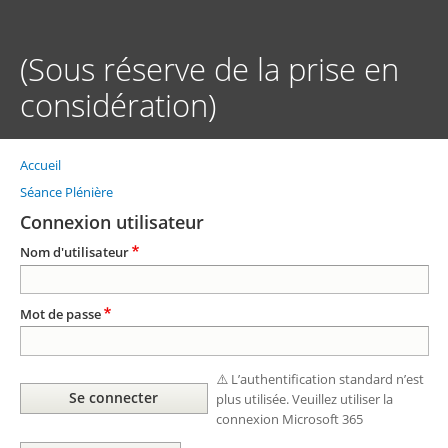
Aller
au
contenu
(Sous réserve de la prise en
principal
considération)
Accueil
Fil
d'Ariane
Séance Plénière
Connexion utilisateur
Nom d'utilisateur
Mot de passe
⚠️ L’authentification standard n’est
plus utilisée. Veuillez utiliser la
connexion Microsoft 365