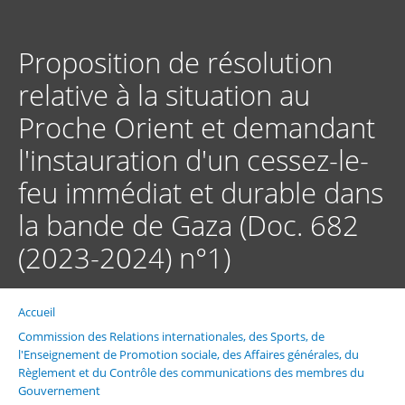
Aller
au
contenu
Proposition de résolution
principal
relative à la situation au
Proche Orient et demandant
l'instauration d'un cessez-le-
feu immédiat et durable dans
la bande de Gaza (Doc. 682
(2023-2024) n°1)
Accueil
Fil
d'Ariane
Commission des Relations internationales, des Sports, de
l'Enseignement de Promotion sociale, des Affaires générales, du
Règlement et du Contrôle des communications des membres du
Gouvernement