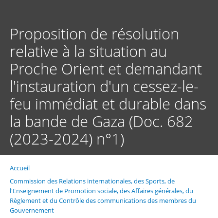
Aller
au
contenu
Proposition de résolution
principal
relative à la situation au
Proche Orient et demandant
l'instauration d'un cessez-le-
feu immédiat et durable dans
la bande de Gaza (Doc. 682
(2023-2024) n°1)
Accueil
Fil
d'Ariane
Commission des Relations internationales, des Sports, de
l'Enseignement de Promotion sociale, des Affaires générales, du
Règlement et du Contrôle des communications des membres du
Gouvernement