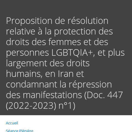
Aller
au
contenu
Proposition de résolution
principal
relative à la protection des
droits des femmes et des
personnes LGBTQIA+, et plus
largement des droits
humains, en Iran et
condamnant la répression
des manifestations (Doc. 447
(2022-2023) n°1)
Accueil
Fil
d'Ariane
Séance Plénière