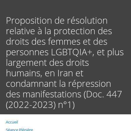
Aller
au
contenu
Proposition de résolution
principal
relative à la protection des
droits des femmes et des
personnes LGBTQIA+, et plus
largement des droits
humains, en Iran et
condamnant la répression
des manifestations (Doc. 447
(2022-2023) n°1)
Accueil
Fil
d'Ariane
Séance Plénière