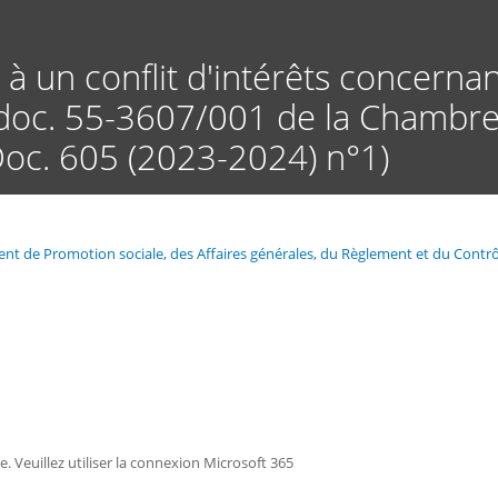
Aller
au
contenu
à un conflit d'intérêts concernan
principal
 (doc. 55-3607/001 de la Chambre
(Doc. 605 (2023-2024) n°1)
ement de Promotion sociale, des Affaires générales, du Règlement et du C
ée. Veuillez utiliser la connexion Microsoft 365