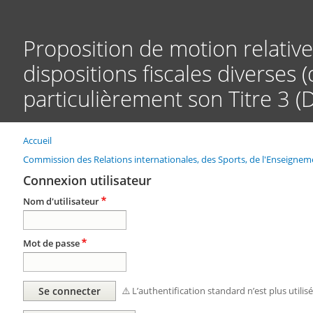
Proposition de motion relative 
dispositions fiscales diverses
particulièrement son Titre 3 
Accueil
Fil
d'Ariane
Commission des Relations internationales, des Sports, de l'Enseign
Connexion utilisateur
Nom d'utilisateur
Mot de passe
⚠️ L’authentification standard n’est plus utilis