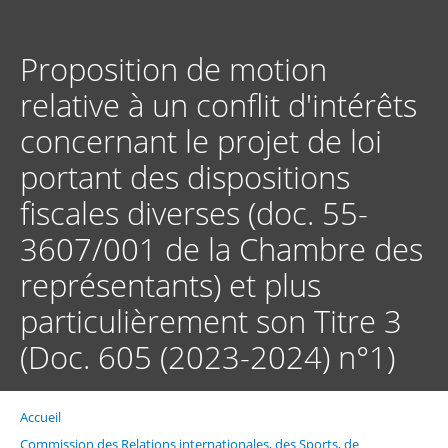
Aller
au
contenu
Proposition de motion
principal
relative à un conflit d'intérêts
concernant le projet de loi
portant des dispositions
fiscales diverses (doc. 55-
3607/001 de la Chambre des
représentants) et plus
particulièrement son Titre 3
(Doc. 605 (2023-2024) n°1)
Accueil
Fil
d'Ariane
Commission des Relations internationales, des Sports, de