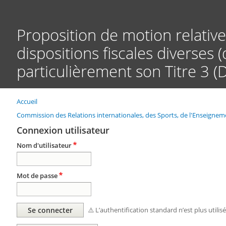
Proposition de motion relative 
dispositions fiscales diverses
particulièrement son Titre 3 
Accueil
Fil
d'Ariane
Commission des Relations internationales, des Sports, de l'Enseign
Connexion utilisateur
Nom d'utilisateur
Mot de passe
⚠️ L’authentification standard n’est plus utilis