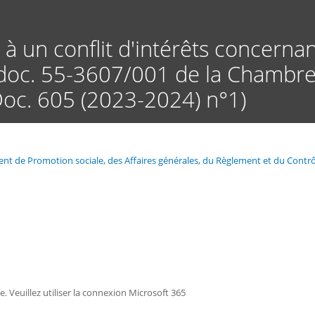
Aller
au
contenu
à un conflit d'intérêts concernan
principal
 (doc. 55-3607/001 de la Chambre
(Doc. 605 (2023-2024) n°1)
ement de Promotion sociale, des Affaires générales, du Règlement et du C
ée. Veuillez utiliser la connexion Microsoft 365