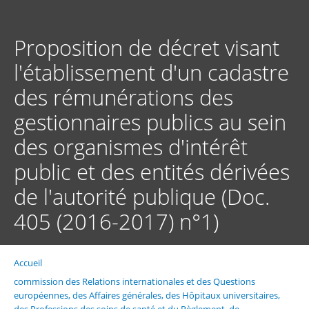
Aller
au
contenu
Proposition de décret visant
principal
l'établissement d'un cadastre
des rémunérations des
gestionnaires publics au sein
des organismes d'intérêt
public et des entités dérivées
de l'autorité publique (Doc.
405 (2016-2017) n°1)
Accueil
Fil
d'Ariane
commission des Relations internationales et des Questions
européennes, des Affaires générales, des Hôpitaux universitaires,