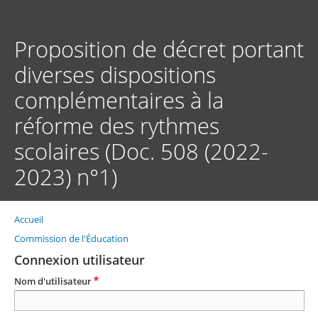
Aller
au
contenu
Proposition de décret portant
principal
diverses dispositions
complémentaires à la
réforme des rythmes
scolaires (Doc. 508 (2022-
2023) n°1)
Accueil
Fil
d'Ariane
Commission de l'Éducation
Connexion utilisateur
Nom d'utilisateur