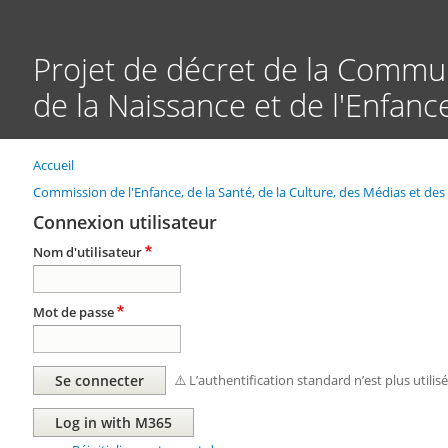
Projet de décret de la Commun
de la Naissance et de l'Enfan
Accueil
Fil
d'Ariane
Commission de l'Enfance, de la Santé, de la Culture, des Médias et de
Connexion utilisateur
Nom d'utilisateur
Mot de passe
⚠️ L’authentification standard n’est plus utilis