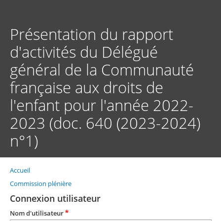
Aller
au
contenu
Présentation du rapport
principal
d'activités du Délégué
général de la Communauté
française aux droits de
l'enfant pour l'année 2022-
2023 (doc. 640 (2023-2024)
n°1)
Accueil
Fil
d'Ariane
Commission plénière
Connexion utilisateur
Nom d'utilisateur