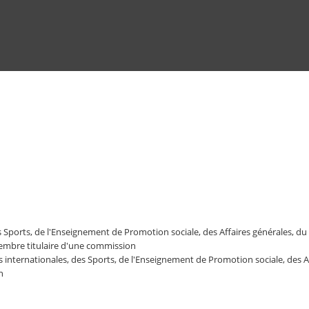
Aller
au
contenu
principal
es Sports, de l'Enseignement de Promotion sociale, des Affaires générales
embre titulaire d'une commission
 internationales, des Sports, de l'Enseignement de Promotion sociale, des
n