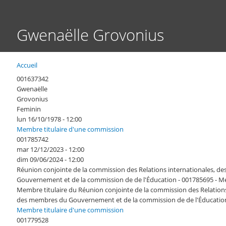
Gwenaëlle Grovonius
Accueil
Fil
d'Ariane
001637342
Gwenaëlle
Grovonius
Feminin
lun 16/10/1978 - 12:00
Membre titulaire d'une commission
001785742
mar 12/12/2023 - 12:00
dim 09/06/2024 - 12:00
Réunion conjointe de la commission des Relations internationales, d
Gouvernement et de la commission de de l'Éducation - 001785695 - M
Membre titulaire du Réunion conjointe de la commission des Relations
des membres du Gouvernement et de la commission de de l'Éducatio
Membre titulaire d'une commission
001779528