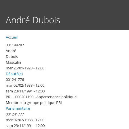
Aller
au
contenu
André Dubois
principal
Accueil
Fil
d'Ariane
001199287
André
Dubois
Masculin
mer 25/01/1928 - 12:00
Député(e)
001241776
mar 02/02/1988 - 12:00
sam 23/11/1991 - 12:00
PRL - 000201190 - Appartenance politique
Membre du groupe politique PRL
Parlementaire
001241777
mar 02/02/1988 - 12:00
sam 23/11/1991 - 12:00