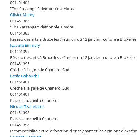
001451404
"The Passenger" démontée à Mons
Olivier Maroy
001451383
"The Passenger" démontée à Mons
001451383
Réseau des arts à Bruxelles : réunion du 12 janvier : culture à Bruxelles
Isabelle Emmery
001451395
Réseau des arts à Bruxelles : réunion du 12 janvier : culture à Bruxelles
001451395
Crèche à la gare de Charleroi Sud
Latifa Gahouchi
001451401
Crèche à la gare de Charleroi Sud
001451401
Places d'accueil à Charleroi
Nicolas Tzanetatos
001451398
Places d'accueil à Charleroi
001451398
Incompatibilité entre la fonction d'enseignant et les opinions d'extrê