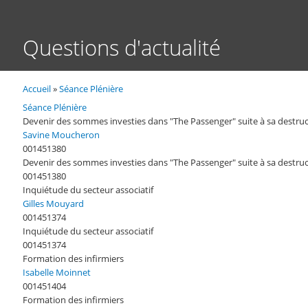
Questions d'actualité
Accueil
Séance Plénière
Fil
d'Ariane
Séance Plénière
Devenir des sommes investies dans "The Passenger" suite à sa destru
Savine Moucheron
001451380
Devenir des sommes investies dans "The Passenger" suite à sa destru
001451380
Inquiétude du secteur associatif
Gilles Mouyard
001451374
Inquiétude du secteur associatif
001451374
Formation des infirmiers
Isabelle Moinnet
001451404
Formation des infirmiers