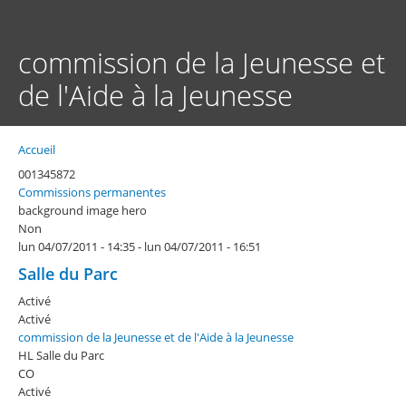
Aller
au
contenu
commission de la Jeunesse et
principal
de l'Aide à la Jeunesse
Accueil
Fil
d'Ariane
001345872
Commissions permanentes
background image hero
Non
lun 04/07/2011 - 14:35
-
lun 04/07/2011 - 16:51
Salle du Parc
Activé
Activé
commission de la Jeunesse et de l'Aide à la Jeunesse
HL Salle du Parc
CO
Activé