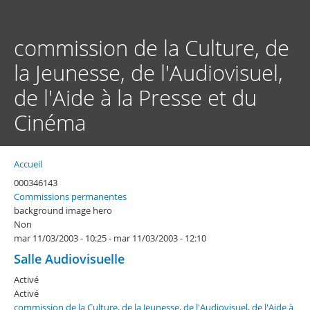
Aller
au
contenu
commission de la Culture, de
principal
la Jeunesse, de l'Audiovisuel,
de l'Aide à la Presse et du
Cinéma
Accueil
Fil
d'Ariane
000346143
Commissions permanentes
background image hero
Non
mar 11/03/2003 - 10:25
-
mar 11/03/2003 - 12:10
Salle Audiovisuelle
Activé
Activé
commission de la Culture, de la Jeunesse, de l'Audiovisuel, de l'Aide à