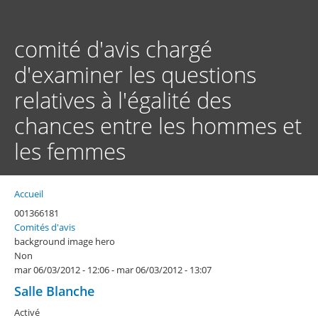
Aller
au
contenu
comité d'avis chargé
principal
d'examiner les questions
relatives à l'égalité des
chances entre les hommes et
les femmes
Accueil
Fil
d'Ariane
001366181
Comités d'avis
background image hero
Non
mar 06/03/2012 - 12:06
-
mar 06/03/2012 - 13:07
Salle Blanche
Activé